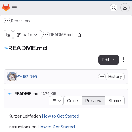
GitLab der Philipps-Universität Marburg
Homepage
Skip to main content
M
Repository
Show more breadcrumbs
main
README.md
Show more breadcrumbs
README.md
Edit
Fil
History
157ff5b9
README.md
17.76 KiB
Table of contents
Code
Preview
Blame
Kurzer Leitfaden
How to Get Started
Instructions on
How to Get Started