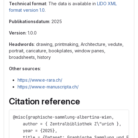
Technical format
: The data is available in
LIDO XML
format version 1.0
.
Publikationsdatum
: 2025
Version
: 1.0.0
Headwords
: drawing, printmaking, Architecture, vedute,
portrait, caricature, bookplates, window panes,
broadsheets, history
Other sources
:
https://www.e-rara.ch/
https://www.e-manuscripta.ch/
Citation reference
@misc{graphische-sammlung-albertina-wien,
    author = { Zentralbibliothek Z\"urich },
    year = {2025}, 
    title = {Dataset: Graphische Sammlung und Foto