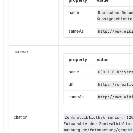
property
value
name
Deutsches Dokum
Kunstgeschichte
sameAs
http://www.wik
license
property
value
name
CC0 1.0 Univer
url
https://creati
sameAs
http://www.wik
citation
Zentralbibliothek Zurich. (20
Fotoarchiv der Zentralbibliot
marburg.de/fotomarburg/graphi