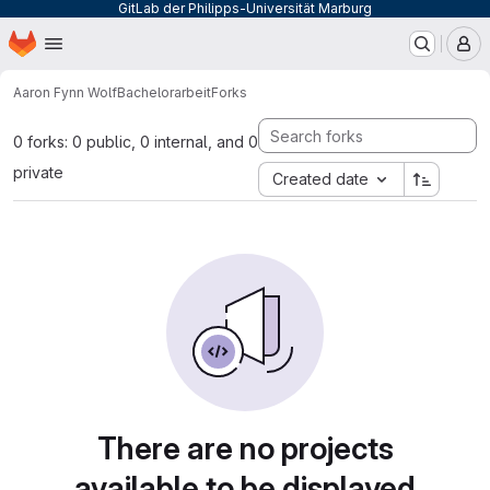
GitLab der Philipps-Universität Marburg
Homepage
Skip to main content
M
Aaron Fynn Wolf
Bachelorarbeit
Forks
0 forks: 0 public, 0 internal, and 0
private
Created date
There are no projects
available to be displayed