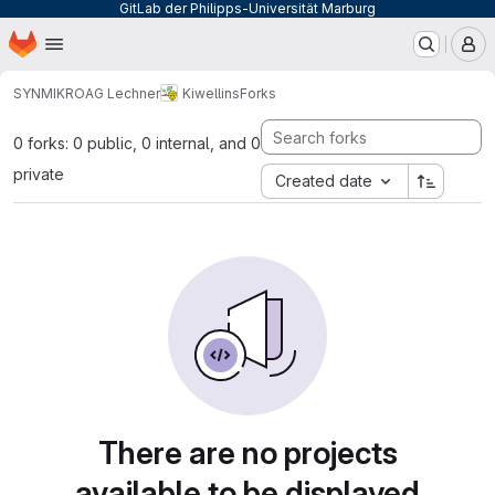
GitLab der Philipps-Universität Marburg
Homepage
Skip to main content
M
SYNMIKRO
AG Lechner
Kiwellins
Forks
0 forks: 0 public, 0 internal, and 0
private
Created date
There are no projects
available to be displayed