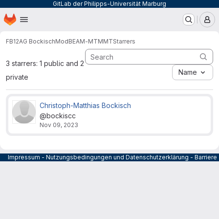
GitLab der Philipps-Universität Marburg
Homepage
Skip to main content
M
FB12
AG Bockisch
ModBEAM-MT
MMT
Starrers
3 starrers: 1 public and 2
Name
private
Christoph-Matthias Bockisch
@bockiscc
Nov 09, 2023
Impressum
-
Nutzungsbedingungen und Datenschutzerklärung
-
Barrier