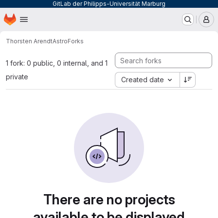
GitLab der Philipps-Universität Marburg
Homepage
Skip to main content
M
Thorsten Arendt
Astro
Forks
1 fork: 0 public, 0 internal, and 1
private
Created date
There are no projects
available to be displayed